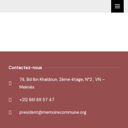
Aller
MAI
au
ME
contenu
Contactez-nous
Contactez-nous
74, Bd Ibn Khaldoun, 2ème étage, N°2 , VN –
Meknès
+212 661 89 57 47
president@memoirecommune.org